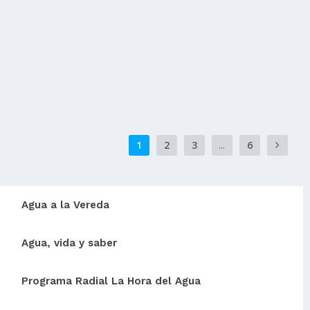
60 proyectos entre estudios y diseños, construcción
de unidades sanitarias, conexiones...
READ MORE
1
2
3
...
6
Agua a la Vereda
Agua, vida y saber
Programa Radial La Hora del Agua