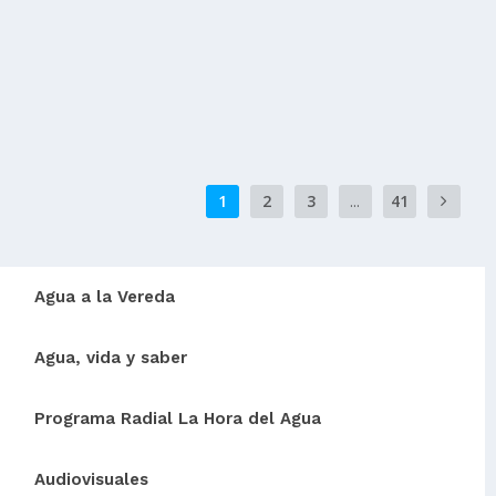
Con una inversión superior a 8.066 millones de pesos,
Fusagasugá recibió un moderno tanque de...
READ MORE
1
2
3
...
41
Agua a la Vereda
Agua, vida y saber
Programa Radial La Hora del Agua
Audiovisuales