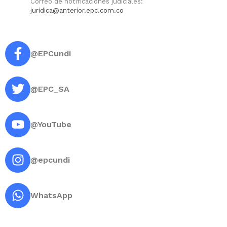
Correo de notificaciones judiciales:
juridica@anterior.epc.com.co
@EPCundi
@EPC_SA
@YouTube
@epcundi
WhatsApp